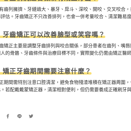
若有齒列擁擠、牙縫過大、暴牙、戽斗、深咬、開咬、交叉咬合，
師評估。牙齒矯正不只改善排列，也會一併考量咬合、清潔難易
：牙齒矯正可以改善臉型或笑容嗎？
牙齒矯正主要是調整牙齒排列與咬合關係，部分患者在齒列、嘴唇
個人的骨骼、牙齒條件與治療目標不同，實際變化仍需由矯正醫
：矯正牙齒期間需要注意什麼？
矯正期間需特別注意口腔清潔，避免食物殘渣堆積在矯正器周圍，
化。若配戴戴蒙矯正器，清潔相對便利，但仍需要養成正確刷牙