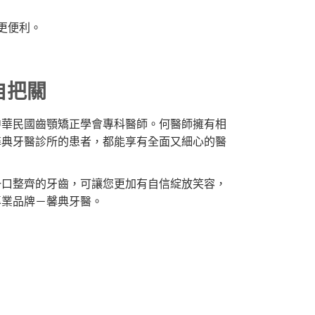
更便利。
自把關
中華民國齒顎矯正學會專科醫師。何醫師擁有相
馨典牙醫診所的患者，都能享有全面又細心的醫
一口整齊的牙齒，可讓您更加有自信綻放笑容，
專業品牌－馨典牙醫。