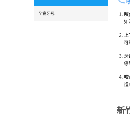
全瓷牙冠
咬
如
上
可
牙
導
咬
造
新