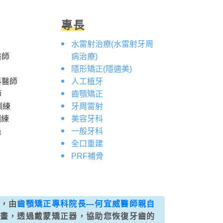
專長
水雷射治療(水雷射牙周
醫師
病治療)
隱形矯正(隱適美)
科醫師
人工植牙
師
齒顎矯正
訓練
牙周雷射
訓練
美容牙科
員
一般牙科
全口重建
PRF補骨
，由
齒顎矯正專科院長—何宜威醫師親自
畫，透過戴蒙矯正器，協助您恢復牙齒的