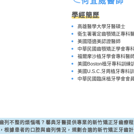
何宜威醫師
學經簡歷
高雄醫學大學牙醫碩士
衛生署署定齒顎矯正專科
美國隱適美認證醫師
中華民國齒顎矯正學會專
福爾摩沙植牙學會專科醫
美國Boston植牙專科訓練
美國U.S.C.牙周植牙專科
中華民國臨床植牙學會會
齒列不整的煩惱嗎？馨典牙醫提供專業的新竹矯正牙齒療程
，根據患者的口腔與齒列情況，規劃合適的新竹矯正牙齒計