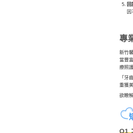
回
因
專
新竹
當豐
療照
「牙
重獲
欲瞭
Q1