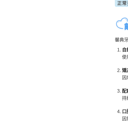
正常
馨典
自
使
矯
因
配
持
口
因