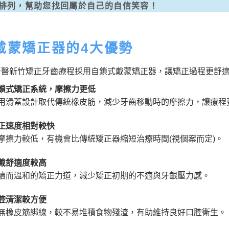
排列，幫助您找回屬於自己的自信笑容！
戴蒙矯正器的4大優勢
牙醫新竹矯正牙齒療程採用自鎖式戴蒙矯正器，讓矯正過程更舒
鎖式矯正系統，摩擦力更低
用滑蓋設計取代傳統橡皮筋，減少牙齒移動時的摩擦力，讓療程
正速度相對較快
摩擦力較低，有機會比傳統矯正器縮短治療時間(視個案而定)。
戴舒適度較高
續而溫和的矯正力道，減少矯正初期的不適與牙齦壓力感。
腔清潔較方便
無橡皮筋綁線，較不易堆積食物殘渣，有助維持良好口腔衛生。