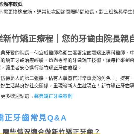
診頻率較低
不需更換橡皮筋，通常每次回診間隔時間較長，對上班族與學生
業新竹矯正療程｜您的牙齒由院長親
馨典牙醫的院長－何宜威醫師為衛生署署定齒顎矯正專科醫師、
富的矯正牙齒治療經驗，透過專業的牙齒矯正技術，讓每位來到
護，讓患者安心進行新竹矯正牙齒療程。
齒彷彿是人的第二張臉，佔有人體器官非常重要的角色！」擁有
美好生活與良好社交關係，重現嶄新人生趁現在！新竹矯正牙齒
解更多歡迎點選→
馨典矯正牙齒案例
矯正牙齒常見Q&A
：哪些情況適合做新竹矯正牙齒？