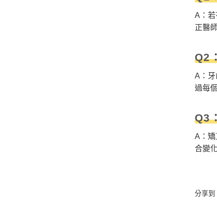
A：
正醫
Q2
A：
過每
Q3
A：
合變
分享到