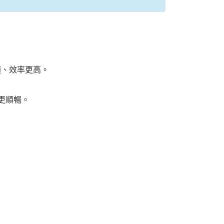
適、效率更高。
更順暢。