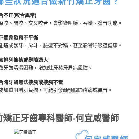
哪些狀況適合做新竹矯正牙齒？
合不正(咬合異常)
深咬、開咬、交叉咬合，會影響咀嚼、吞嚥、發音功能。
下顎骨發育不平衡
能造成暴牙、戽斗、臉型不對稱，甚至影響呼吸道健康。
齒排列擁擠或縫隙過大
致牙齒清潔困難，增加蛀牙與牙周病風險。
合時牙齒無法接觸或接觸不當
成加重咀嚼肌負擔，可能引發顳顎關節疼痛或異音。
竹矯正牙齒專科醫師-何宜威醫師