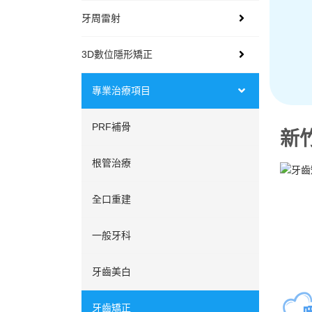
牙周雷射
3D數位隱形矯正
專業治療項目
PRF補骨
新
根管治療
全口重建
一般牙科
牙齒美白
牙齒矯正