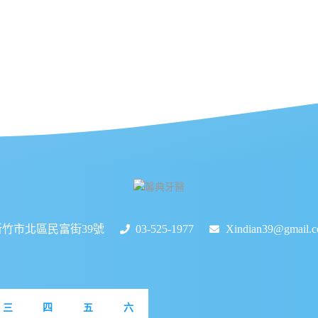
新竹市北區民富街39號
03-525-1977
Xindian39@gmail.
三
四
五
六