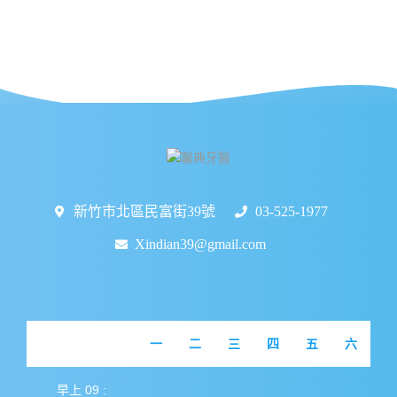
新竹市北區民富街39號
03-525-1977
Xindian39@gmail.com
一
二
三
四
五
六
早上 09 :