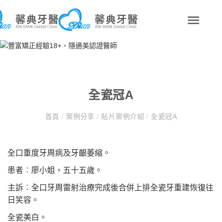
全瓷冠A
首頁
/
案例分享
/
貼片案例介紹
/
全瓷冠A
全口重度牙周病及牙齦萎縮。
患者︰廖小姐，五十五歲。
主訴︰全口牙周雷射治療完成後合併上排全瓷牙重建恢復往
日笑容。
全瓷美白。