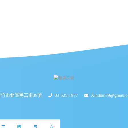
新竹市北區民富街39號
03-525-1977
Xindian39@gmail.
三
四
五
六