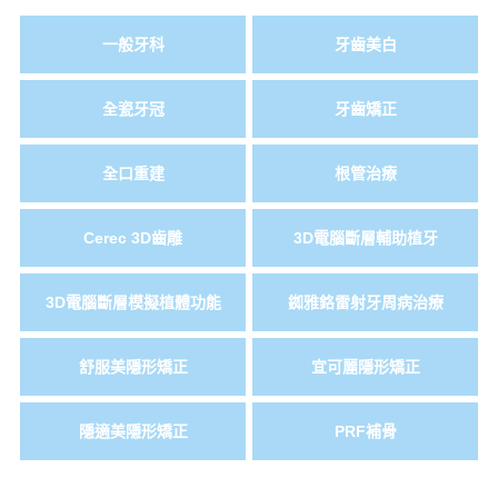
一般牙科
牙齒美白
全瓷牙冠
牙齒矯正
全口重建
根管治療
Cerec 3D齒雕
3D電腦斷層輔助植牙
3D電腦斷層模擬植體功能
銣雅鉻雷射牙周病治療
舒服美隱形矯正
宜可麗隱形矯正
隱適美隱形矯正
PRF補骨